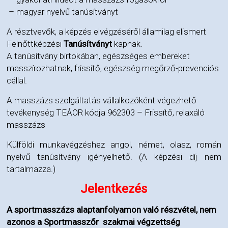
– magyar nyelvű tanúsítványt
A résztvevők, a képzés elvégzéséről államilag elismert
Felnőttképzési
Tanúsítványt
kapnak.
A tanúsítvány birtokában, egészséges embereket
masszírozhatnak, frissítő, egészség megőrző-prevenciós
céllal.
A masszázs szolgáltatás vállalkozóként végezhető
tevékenység TEÁOR kódja 962303 – Frissítő, relaxáló
masszázs
Külföldi munkavégzéshez angol, német, olasz, román
nyelvű tanúsítvány igényelhető. (A képzési díj nem
tartalmazza.)
Jelentkezés
A sportmasszázs alaptanfolyamon való részvétel, nem
azonos a Sportmasszőr szakmai végzettség