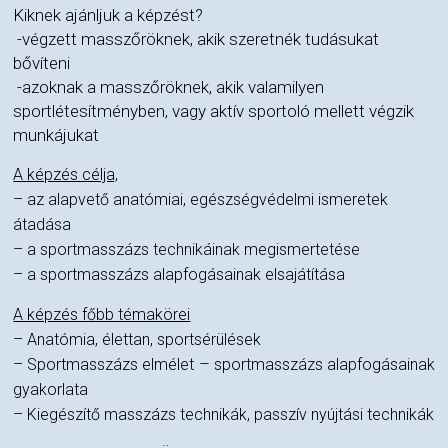
Kiknek ajánljuk a képzést?
-végzett masszőröknek, akik szeretnék tudásukat
bővíteni
-azoknak a masszőröknek, akik valamilyen
sportlétesítményben, vagy aktív sportoló mellett végzik
munkájukat
A képzés célja,
– az alapvető anatómiai, egészségvédelmi ismeretek
átadása
– a sportmasszázs technikáinak megismertetése
– a sportmasszázs alapfogásainak elsajátítása
A képzés főbb témakörei
– Anatómia, élettan, sportsérülések
–
– Sportmasszázs elmélet
sportmasszázs alapfogásainak
gyakorlata
– Kiegészítő masszázs technikák, passzív nyújtási technikák