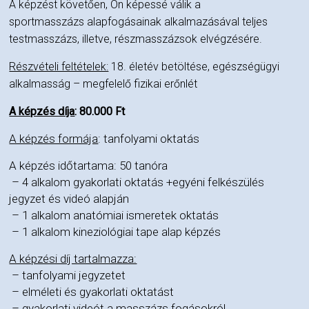
A képzést követően, Ön képessé válik a
sportmasszázs alapfogásainak alkalmazásával teljes
testmasszázs, illetve, részmasszázsok elvégzésére.
Részvételi feltételek:
18. életév betöltése, egészségügyi
alkalmasság – megfelelő fizikai erőnlét
A képzés díja
: 80.000 Ft
A képzés formája
: tanfolyami oktatás
A képzés időtartama: 50 tanóra
– 4 alkalom gyakorlati oktatás +egyéni felkészülés
jegyzet és videó alapján
– 1 alkalom anatómiai ismeretek oktatás
– 1 alkalom kineziológiai tape alap képzés
A képzési díj tartalmazza:
– tanfolyami jegyzetet
– elméleti és gyakorlati oktatást
– gyakorlati videót a masszázs fogásokról