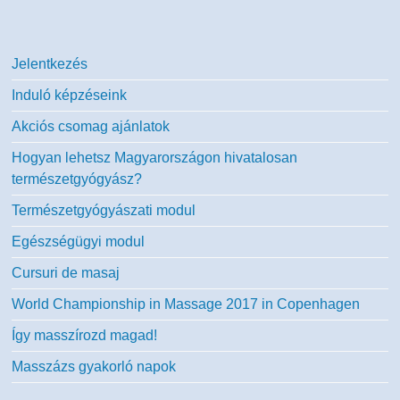
Jelentkezés
Induló képzéseink
Akciós csomag ajánlatok
Hogyan lehetsz Magyarországon hivatalosan
természetgyógyász?
Természetgyógyászati modul
Egészségügyi modul
Cursuri de masaj
World Championship in Massage 2017 in Copenhagen
Így masszírozd magad!
Masszázs gyakorló napok