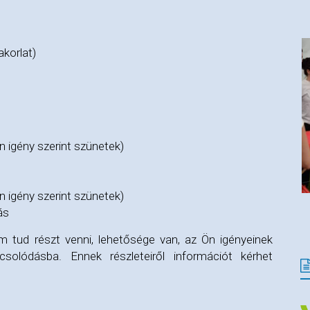
akorlat)
n igény szerint szünetek)
n igény szerint szünetek)
ás
 tud részt venni, lehetősége van, az Ön igényeinek
solódásba. Ennek részleteiről információt kérhet