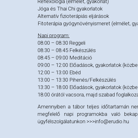
Reflexológia (elmélet, gyakorlat)
Jóga és Thai Chi gyakorlatok
Alternatív fizioterápiás eljárások
Fitoterápia gyógynövényismeret (elmélet, gy
Napi program:
08:00 – 08:30 Reggeli
08:30 – 08:45 Felkészülés
08:45 – 09:00 Meditáció
09:00 – 12:00 Előadások, gyakorlatok (közbe
12:00 – 13:00 Ebéd
13:00 – 13:30 Pihenés/Felkészülés
13:30 – 18:00 Előadások, gyakorlatok (közbe
18:00 órától vacsora, majd szabad foglalkoz
Amennyiben a tábor teljes időtartamán nem
megfelelő napi programokba való bekapc
ügyfélszolgálatunkon >>>info@erudio.hu