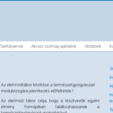
Tanfolyamok
Akciós csomag ajánlatok
Oktatóink
K
J
I
Az életmódtábor letöltése a természetgyógyászati
A
modulvizsgára jelentkezés előfeltétele !
H
Az életmód tábor célja, hogy a résztvevők egyéni
t
élmény formájában találkozhassanak a
T
természetgyógyászat gyakorlatával.