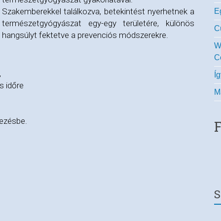
Szakemberekkel találkozva, betekintést nyerhetnek a
E
természetgyógyászat egy-egy területére, különös
C
hangsúlyt fektetve a prevenciós módszerekre.
W
C
,
Í
s időre
M
kezésbe.
S