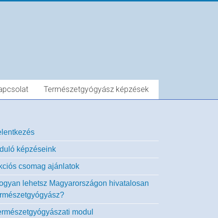
apcsolat
Természetgyógyász képzések
elentkezés
nduló képzéseink
kciós csomag ajánlatok
ogyan lehetsz Magyarországon hivatalosan
ermészetgyógyász?
ermészetgyógyászati modul