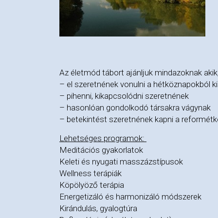
Az életmód tábort ajánljuk mindazoknak akik
– el szeretnének vonulni a hétköznapokból ki
– pihenni, kikapcsolódni szeretnének
– hasonlóan gondolkodó társakra vágynak
– betekintést szeretnének kapni a reformét
Lehetséges programok:
Meditációs gyakorlatok
Keleti és nyugati masszázstípusok
Wellness terápiák
Köpölyöző terápia
Energetizáló és harmonizáló módszerek
Kirándulás, gyalogtúra